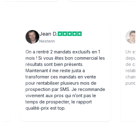
Jean D.
Nestenn
On a rentré 2 mandats exclusifs en 1
Un s
 5
mois ! Si vous êtes bon commercial les
depu
t 2
résultats sont bien présents.
de c
Maintenant il me reste justa a
relat
n
transformer ces mandats en vente
chan
pour rentabiliser plusieurs mois de
punc
prospection par SMS. Je recommande
vivement aux pros qui n’ont pas le
temps de prospecter, le rapport
qualité-prix est top.