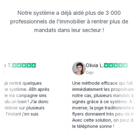
Notre système a déjà aidé plus de 3 000
professionnels de l’immobilier à rentrer plus de
mandats dans leur secteur !
e T.
Olivia L.
1
Orpi
jà rentré quelques
Une méthode efficace qui fait réag
ce système. 48h après
immédiatement les propriétaires. 
 de ma campagne sms
notre cas, plusieurs mandats ont é
ndu un bien ! J’ai donc
signés grâce à ce système. A l
système sur plusieurs
inverse, la pige traditionnelle et le
’instant j’en suis
flyers donnaient très peu de résult
Avec cette solution, on peut dire 
le téléphone sonne !