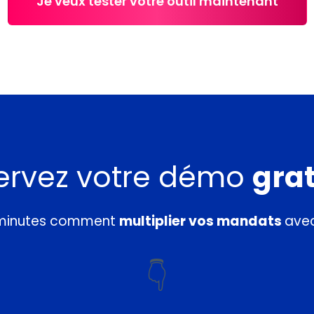
Je veux tester votre outil maintenant
ervez votre démo
grat
 minutes comment
multiplier vos mandats
avec
👇