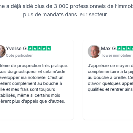
e a déjà aidé plus de 3 000 professionnels de l’immobil
plus de mandats dans leur secteur !
se G.
Max G.
rticulier
Tower immobilier
rospection très pratique.
J’apprécie ce moyen de prospe
ostiqueur et cela m’aide
complémentaire à la pige classi
 ma notoriété. C’est un
au bouche à oreille. Cela me pe
omplément au bouche à
d’avoir quelques appels entrant
 frais sont toujours
qualifiés et rentrer ainsi des man
 même si certains mois
s d’appels que d’autres.