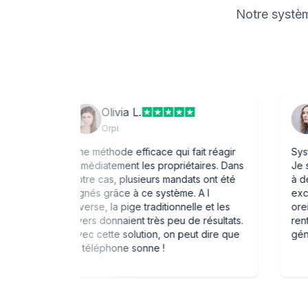
Notre systèm
Olivia L.
Yveli
Orpi
Coté pa
Une méthode efficace qui fait réagir
Système de p
immédiatement les propriétaires. Dans
Je suis diagn
notre cas, plusieurs mandats ont été
à développer
signés grâce à ce système. A l
excellent c
inverse, la pige traditionnelle et les
oreille et mes
flyers donnaient très peu de résultats.
rentabilisés,
Avec cette solution, on peut dire que
génèrent plu
le téléphone sonne !