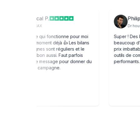
Pascal P.
RE/MAX
en 1
Un système qui fonctionne pour moi
Sup
ial les
depuis un moment déjà 👍 Les bilans
bea
de campagnes sont réguliers et le
pri
relationnel bon aussi. Faut parfois
out
te
changer de message pour donner du
per
 de
punch à sa campagne.
mmande
le