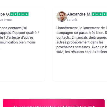
Philippe G.
Alexandre M.
Dr house immo
Laforêt
er ! Des bons contacts j’ai
Honnêtement, le lance
ucoup d’appels. Rapport qualité /
campagne se passe trè
x imbattable ! J’ai testé d’autres
contacts, 2 mandats dé
ils de communication bien moins
autres probablement d
formants..
prochaines semaines.
suivi, les résultats son