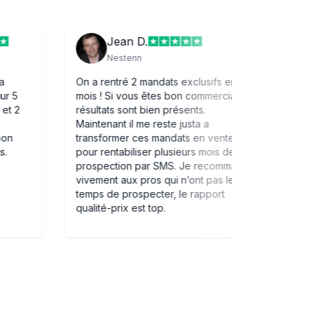
Jean D.
Nestenn
ment de la
On a rentré 2 mandats exclusifs en 1
s bien. Sur 5
mois ! Si vous êtes bon commercial les
jà signés et 2
résultats sont bien présents.
ans les
Maintenant il me reste justa a
 Avec un bon
transformer ces mandats en vente
t excellents.
pour rentabiliser plusieurs mois de
prospection par SMS. Je recommande
vivement aux pros qui n’ont pas le
temps de prospecter, le rapport
qualité-prix est top.