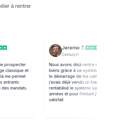
ier à rentrer
Jeremie T.
Century21
cter
Nous avons déjà rentré quelques
Une
que et
biens grâce à ce système. 48h après
imm
rmet
le démarrage de ma campagne sms
not
s
j’avais déjà vendu un bien ! J’ai donc
sig
dats.
rentabilisé le système sur plusieurs
inv
années et pour l’instant j’en suis
fly
satisfait.
Ave
le 