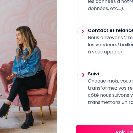
les données à notre
données, etc...).
Contact et relanc
2
Nous envoyons 2 me
les vendeurs/baille
à vous appeler.
Suivi
3
Chaque mois, vous r
transformez vos r
côté nous suivons 
transmettons un ra
Voir u