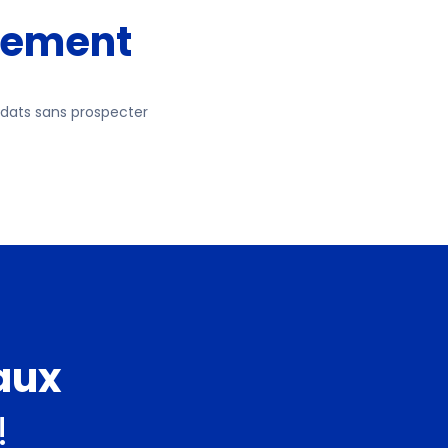
lement
ndats sans prospecter
aux
!