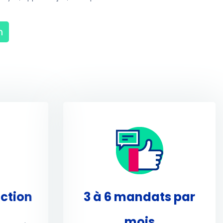
n
action
3 à 6 mandats par
mois