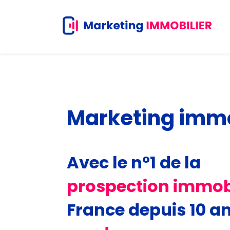
Skip
to
main
content
Mark
eting
imm
Avec le n°1 de la
prospection
immob
France depuis 10 an