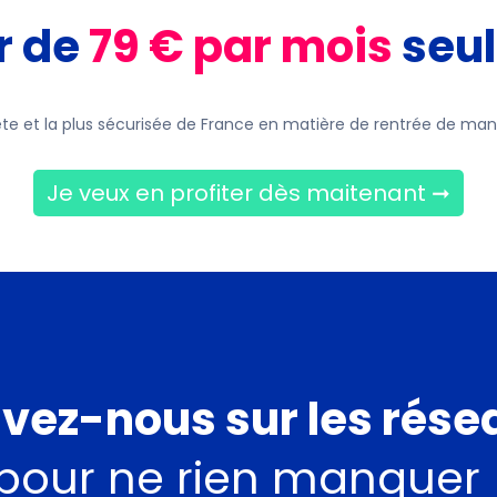
r de
79 € par mois
seu
lète et la plus sécurisée de France en matière de rentrée de ma
Je veux en profiter dès maitenant ➞
ivez-nous sur les rése
​pour ne rien manquer 