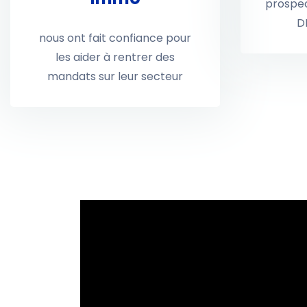
prospec
DP
nous ont fait confiance pour
les aider à rentrer des
mandats sur leur secteur