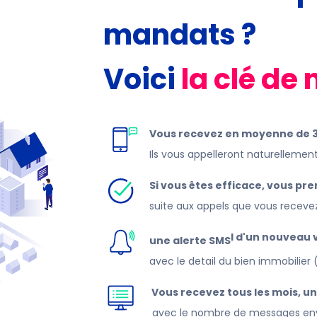
mandats ?
​Voici
la clé de 
Vous recevez en moyenne de 3
Ils vous appelleront naturelleme
Si vous êtes efficace, vous pr
suite aux appels que vous receve
A chaque appel d'un nouveau 
une alerte SMS
avec le detail du bien immobilier 
​
Vous recevez tous les mois, un
avec le nombre de messages env