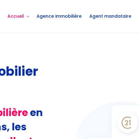
Accueil
Agence immobilière
Agent mandataire
ob
ilier
ilière
en
s, les