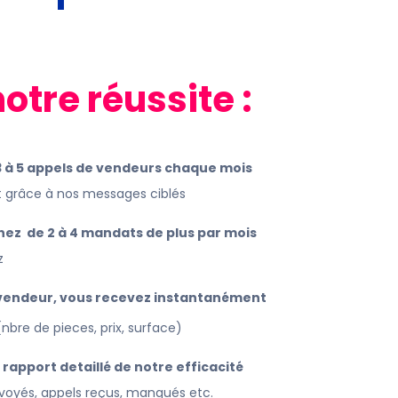
notre réussite :
 à 5 appels de vendeurs chaque mois
nt grâce à nos messages ciblés
enez de 2 à 4 mandats de plus par mois
z
vendeur, vous recevez instantanément
(nbre de pieces, prix, surface)
 rapport detaillé de notre efficacité
oyés, appels reçus, manqués etc.